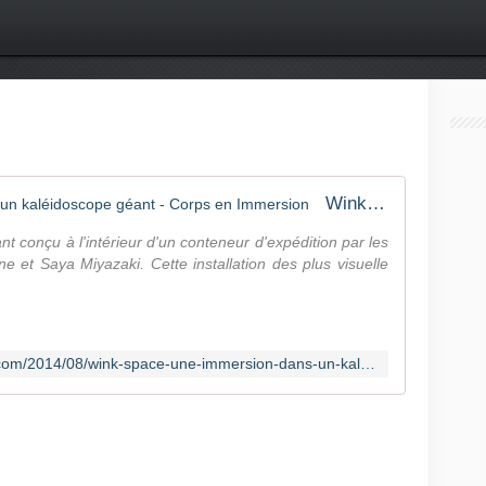
Wink Space, une immersion dans un kaléidoscope géant - Corps en Immersion
 conçu à l'intérieur d'un conteneur d'expédition par les
 et Saya Miyazaki. Cette installation des plus visuelle
http://corpsenimmersion.overblog.com/2014/08/wink-space-une-immersion-dans-un-kaleidoscope-geant.html