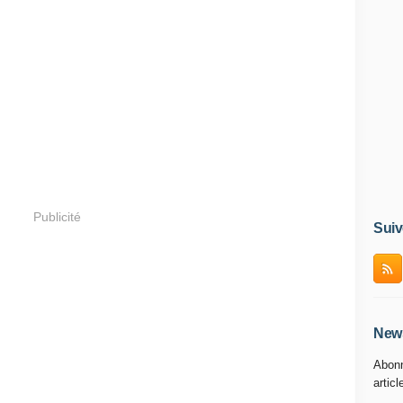
Publicité
Suiv
News
Abonn
articl