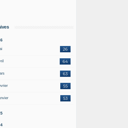
ives
26
ai
26
ril
64
ars
63
vrier
55
nvier
53
25
24