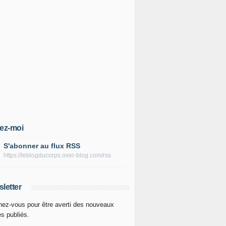
ez-moi
S'abonner au flux RSS
https://leblogducorps.over-blog.com/rss
letter
ez-vous pour être averti des nouveaux
es publiés.