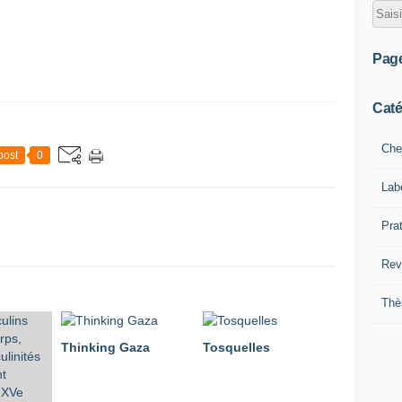
Pag
Caté
Che
post
0
Lab
Pra
Rev
Thè
Thinking Gaza
Tosquelles