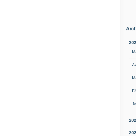
Arch
20
M
Av
M
Fé
Ja
20
20