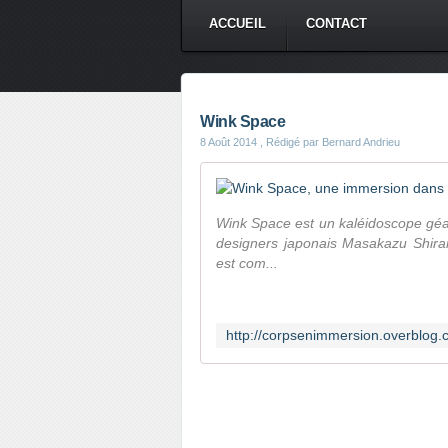
ACCUEIL
CONTACT
Wink Space
8 Août 2014
, Rédigé par Bernard Andrieu
Wink Space est un kaléidoscope géant
designers japonais Masakazu Shirane
est com...