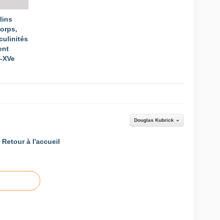
lins
Corps,
culinités
ent
e-XVe
Douglas Kubrick
Retour à l'accueil