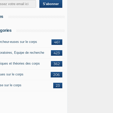
es
gories
rcheur-euses sur le corps
461
oratoires, Equipe de recherche
423
tiques et théories des corps
362
ues sur le corps
206
se sur le corps
23