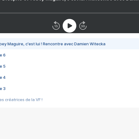
bey Maguire, c'est lui ! Rencontre avec Damien Witecka
e 6
e 5
e 4
e 3
s créatrices de la VF !
e 2
e 1
e Mektoub My Love arrive enfin ! Rencontre avec Shaïn Boumedine et Sal